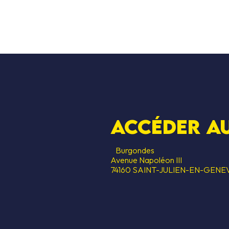
Accéder au
Burgondes
Avenue Napoléon III
74160 SAINT-JULIEN-EN-GENE