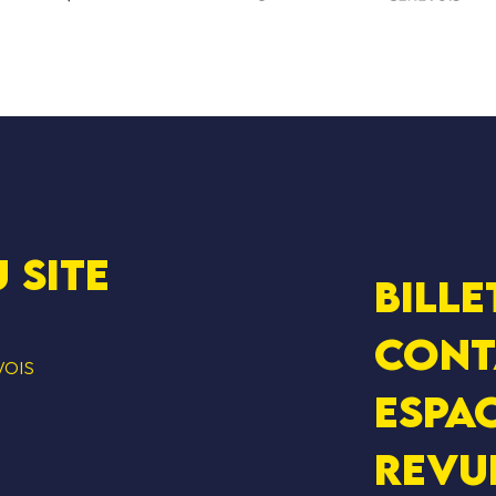
 SITE
Bille
Cont
VOIS
Espac
Revu