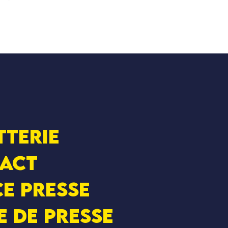
tterie
act
e presse
e de presse