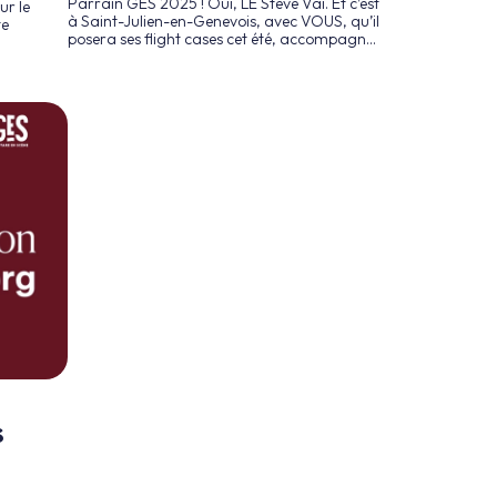
Parrain GES 2025 ! Oui, LE Steve Vai. Et c’est
r le
à Saint-Julien-en-Genevois, avec VOUS, qu’il
te
posera ses flight cases cet été, accompagné
de son acolyte de toujours Joe Satriani.
s