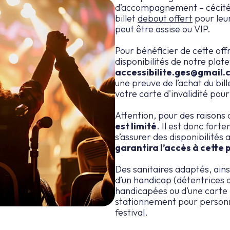
d’accompagnement – cécité 
billet
debout offert
pour leu
peut être assise ou VIP.
Pour bénéficier de cette off
disponibilités de notre pla
accessibilite.ges@gmail.
une preuve de l’achat du bi
votre carte d'invalidité po
Attention, pour des raisons 
est limité
. Il est donc fo
s’assurer des disponibilités 
garantira l’accès à cette
Des sanitaires adaptés, ain
d’un handicap (détentrices
handicapées ou d’une carte m
stationnement pour personn
festival.