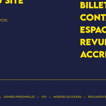
 SITE
Bille
Cont
VOIS
Espac
Revu
Accr
-
-
-
-
DONNÉES PERSONNELLES
CGV
MODIFIER LES COOKIES
RÉALISATION 