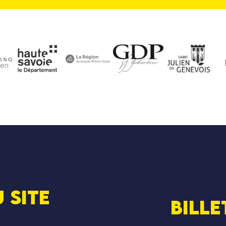
 SITE
Bille