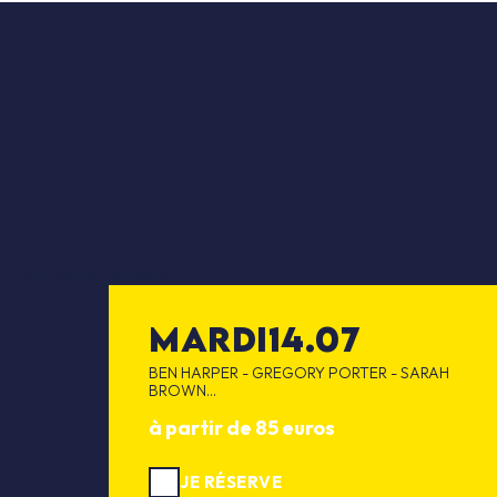
ucBilletterie.ascx
mardi
14.07
BEN HARPER - GREGORY PORTER - SARAH
BROWN...
à partir de 85 euros
JE RÉSERVE