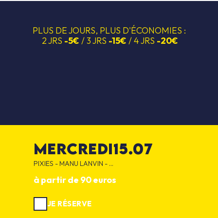
PLUS DE JOURS, PLUS D'ÉCONOMIES :
2 JRS
-5€
/ 3 JRS
-15€
/ 4 JRS
-20€
mercredi
15.07
PIXIES - MANU LANVIN - ...
à partir de 90 euros
JE RÉSERVE