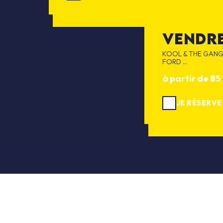
vendre
KOOL & THE GANG
FORD ...
à partir de 85
JE RÉSERVE