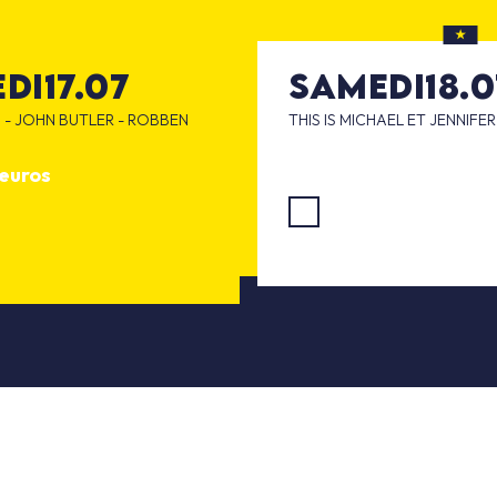
di
17.07
samedi
18.
 - JOHN BUTLER - ROBBEN
THIS IS MICHAEL ET JENNIFE
à partir de 63 euros
 euros
JE RÉSERVE