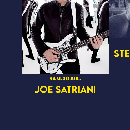
ST
sam.
30
juil.
JOE SATRIANI