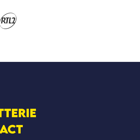
tterie
act