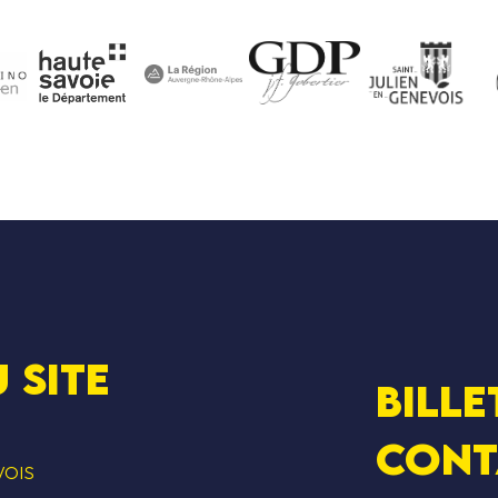
 SITE
Bille
Cont
VOIS