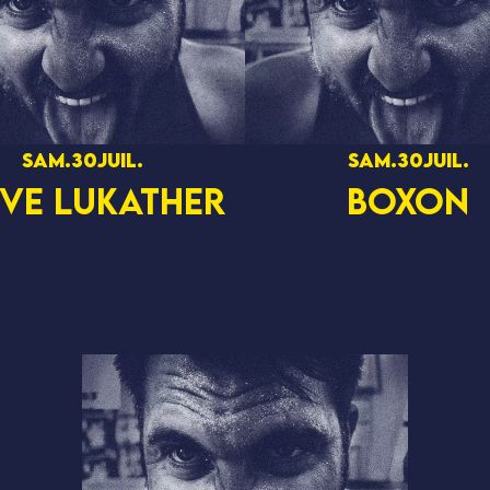
sam.
30
juil.
sam.
30
juil.
EVE LUKATHER
BOXON