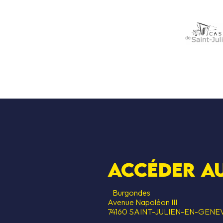
Accéder au
Burgondes
Avenue Napoléon III
74160 SAINT-JULIEN-EN-GENE