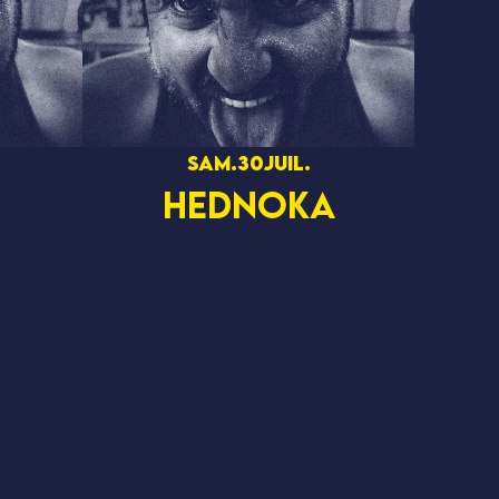
sam.
30
juil.
HEDNOKA