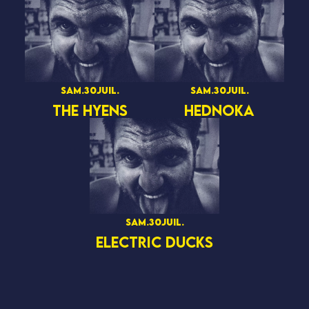
sam.
30
juil.
sam.
30
juil.
THE HYENS
HEDNOKA
sam.
30
juil.
ELECTRIC DUCKS