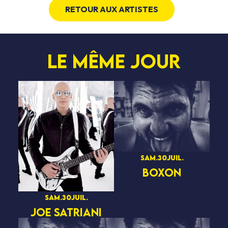
RETOUR AUX ARTISTES
Le même jour
sam.
30
juil.
BOXON
sam.
30
juil.
JOE SATRIANI