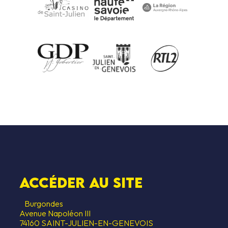
CESSIBILITÉ
HÉBERGEMEN
S SOUTIENS
Accéder au SITE
Burgondes
Avenue Napoléon III
74160 SAINT-JULIEN-EN-GENEVOIS