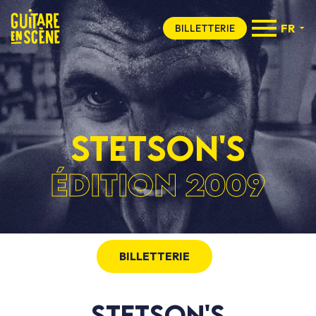
FR
BILLETTERIE
STETSON'S
ÉDITION 2009
BILLETTERIE
STETSON'S