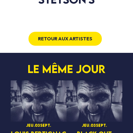
RETOUR AUX ARTISTES
Le même jour
jeu.
03
sept.
jeu.
03
sept.