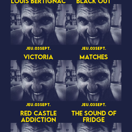
LOUIS BERTIGNAC
BLACK OUT
jeu.
03
sept.
jeu.
03
sept.
VICTORIA
MATCHES
jeu.
03
sept.
jeu.
03
sept.
RED CASTLE
THE SOUND OF
ADDICTION
FRIDGE