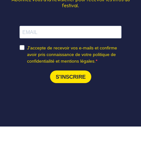
festival.
S JAMS
DEVENIR BÉN