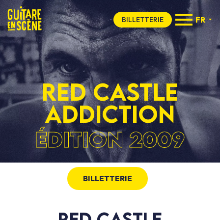
FR
BILLETTERIE
RED CASTLE
ADDICTION
ÉDITION 2009
BILLETTERIE
RED CASTLE