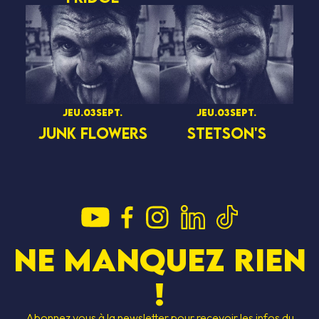
jeu.
03
sept.
jeu.
03
sept.
JUNK FLOWERS
STETSON'S
Ne manquez rien
!
Abonnez vous à la newsletter pour recevoir les infos du