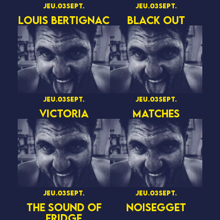
jeu.
03
sept.
jeu.
03
sept.
LOUIS BERTIGNAC
BLACK OUT
jeu.
03
sept.
jeu.
03
sept.
VICTORIA
MATCHES
jeu.
03
sept.
jeu.
03
sept.
THE SOUND OF
NOISEGGET
FRIDGE