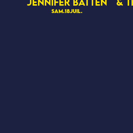
Jennifer Batten
& t
sam.
18
juil.