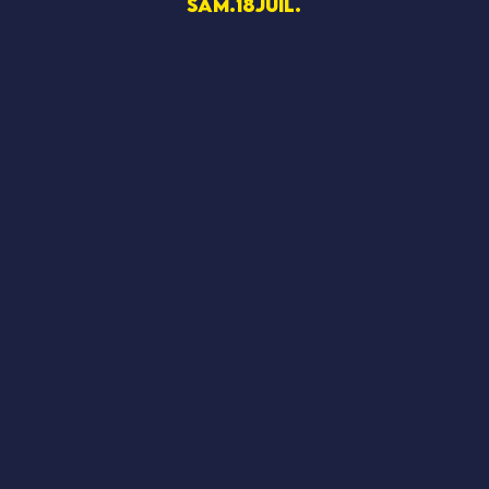
sam.
18
juil.