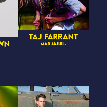
Taj Farrant
wn
mar.
14
juil.