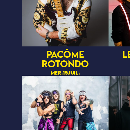
PACÔME
L
ROTONDO
mer.
15
juil.