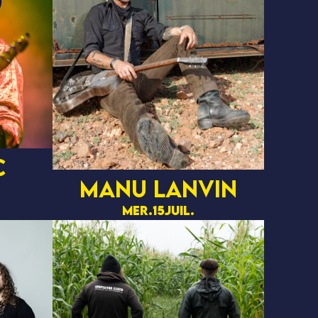
c
MANU LANVIN
mer.
15
juil.