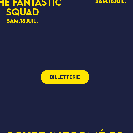
he fantastic
sam.
18
juil.
squad
sam.
18
juil.
BILLETTERIE