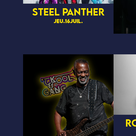
STEEL PANTHER
jeu.
16
juil.
R