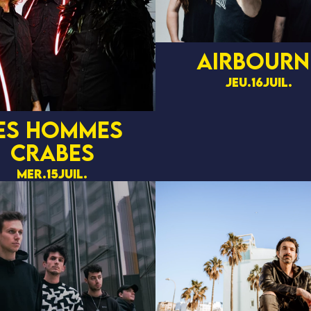
Airbourn
jeu.
16
juil.
ES HOMMES
CRABES
mer.
15
juil.