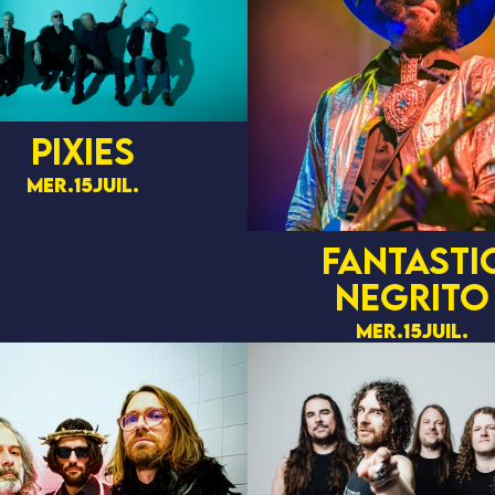
Pixies
mer.
15
juil.
Fantasti
Negrito
mer.
15
juil.