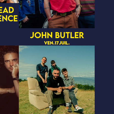
ead
ence
John Butler
ven.
17
juil.