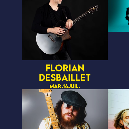
FLORIAN
DESBAILLET
mar.
14
juil.