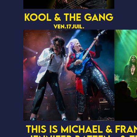
KOOL & THE GANG
ven.
17
juil.
This is Michael &
Fra