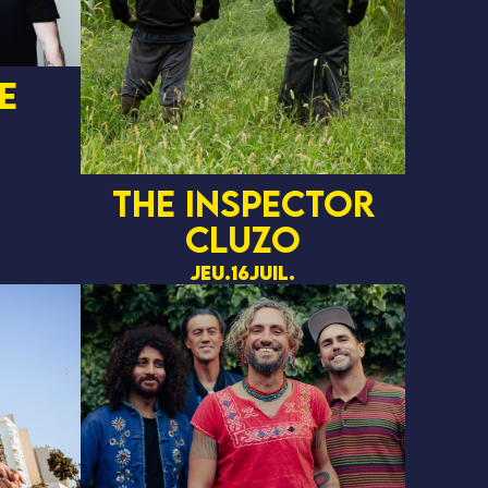
e
THE INSPECTOR
CLUZO
jeu.
16
juil.