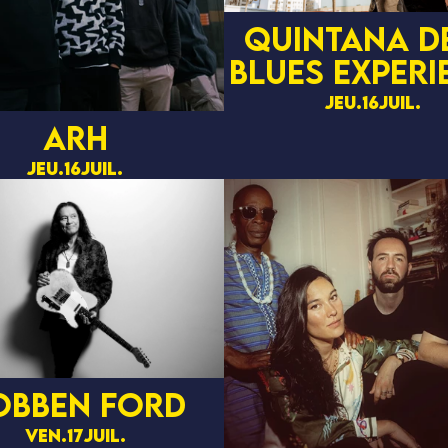
Quintana d
blues eXperi
jeu.
16
juil.
ARH
jeu.
16
juil.
OBBEN FORD
ven.
17
juil.