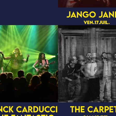
JANGO JAN
ven.
17
juil.
nck carducci
THE CARPE