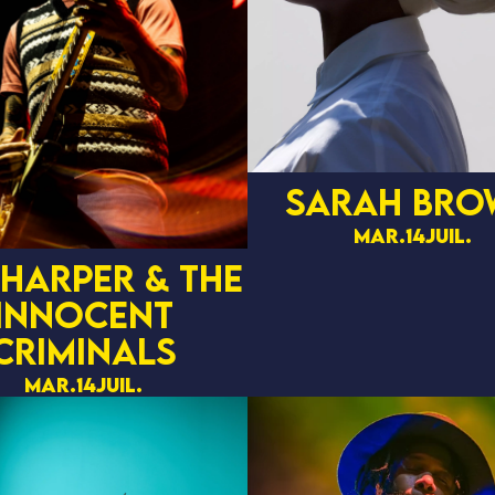
Sarah Bro
mar.
14
juil.
 Harper & The
Innocent
Criminals
mar.
14
juil.