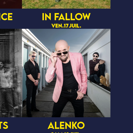
ICE
IN FALLOW
ven.
17
juil.
TS
ALENKO