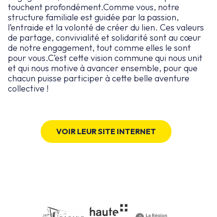
touchent profondément.Comme vous, notre
structure familiale est guidée par la passion,
l’entraide et la volonté de créer du lien. Ces valeurs
de partage, convivialité et solidarité sont au cœur
de notre engagement, tout comme elles le sont
pour vous.C’est cette vision commune qui nous unit
et qui nous motive à avancer ensemble, pour que
chacun puisse participer à cette belle aventure
collective !
VOIR LEUR SITE INTERNET
S JAMS
DEVENIR BÉN
SCRIPTION
LES GAGNAN