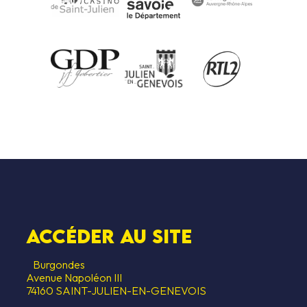
CESSIBILITÉ
HÉBERGEMEN
S SOUTIENS
Accéder au SITE
Burgondes
Avenue Napoléon III
74160 SAINT-JULIEN-EN-GENEVOIS