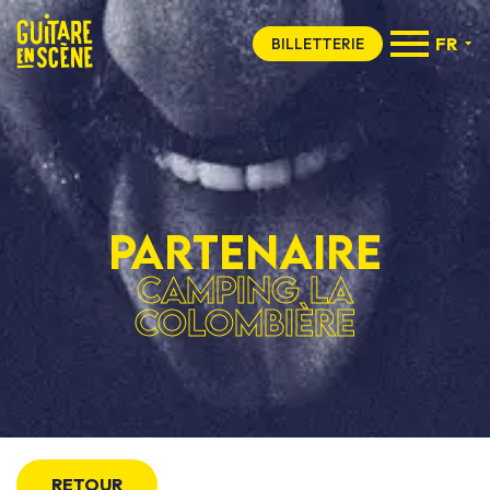
FR
BILLETTERIE
Partenaire
Camping La
Colombière
RETOUR