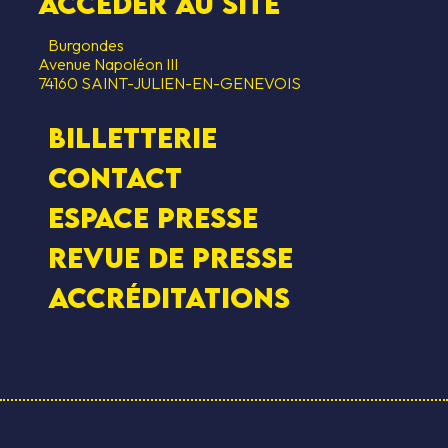
Accéder au SITE
CESSIBILITÉ
HÉBERGEMEN
Burgondes
S SOUTIENS
Avenue Napoléon III
74160 SAINT-JULIEN-EN-GENEVOIS
Billetterie
Contact
Espace presse
Revue de presse
Accréditations