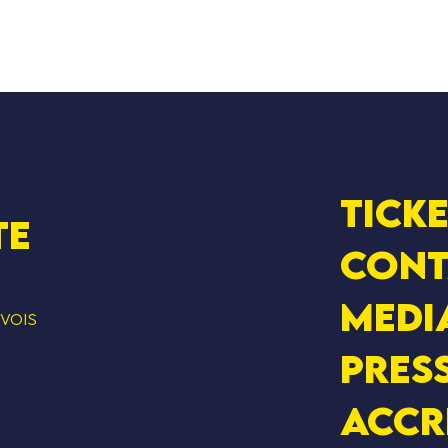
Tick
te
cont
Medi
EVOIS
Pres
Accr