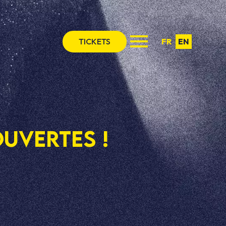
TICKETS
FR
EN
OUVERTES !