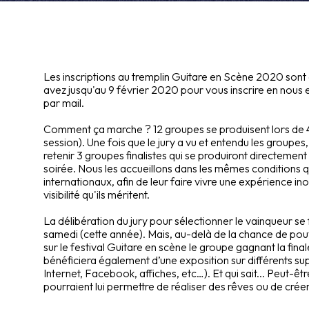
Les inscriptions au tremplin Guitare en Scène 2020 son
avez jusqu'au 9 février 2020 pour vous inscrire en nous
par mail.
Comment ça marche ? 12 groupes se produisent lors de 4
session). Une fois que le jury a vu et entendu les groupes, i
retenir 3 groupes finalistes qui se produiront directement 
soirée. Nous les accueillons dans les mêmes conditions qu
internationaux, afin de leur faire vivre une expérience ino
visibilité qu'ils méritent.
La délibération du jury pour sélectionner le vainqueur se f
samedi (cette année). Mais, au-delà de la chance de pouv
sur le festival Guitare en scène le groupe gagnant la finale
bénéficiera également d’une exposition sur différents s
Internet, Facebook, affiches, etc…). Et qui sait... Peut-êtr
pourraient lui permettre de réaliser des rêves ou de crée