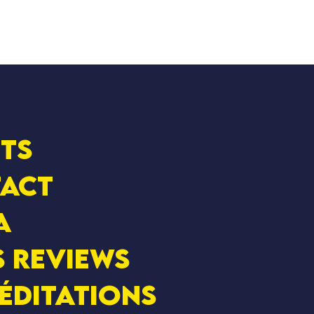
ets
act
a
s Reviews
éditations