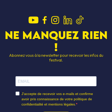
Ne manquez rien
!
Abonnez vous à la newsletter pour recevoir les infos du
S JAMS
DEVENIR BÉN
festival.
SCRIPTION
LES GAGNAN
CESSIBILITÉ
HÉBERGEMEN
S SOUTIENS