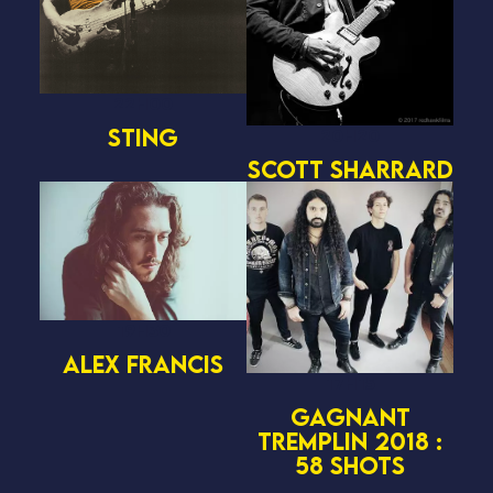
22H00
STING
20H20
SCOTT SHARRARD
19H30
ALEX FRANCIS
17H15
Gagnant
Tremplin 2018 :
58 SHOTS