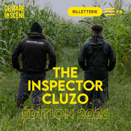
FR
BILLETTERIE
The
inspector
cluzo
ÉDITION 2026