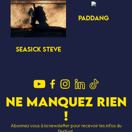
18h15
PADDANG
19h
SEASICK STEVE
Ne manquez rien
!
S JAMS
DEVENIR BÉN
SCRIPTION
LES GAGNAN
Abonnez vous à la newsletter pour recevoir les infos du
CESSIBILITÉ
HÉBERGEMEN
festival.