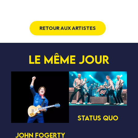
RETOUR AUX ARTISTES
Le même jour
20h25
STATUS QUO
22h15
JOHN FOGERTY