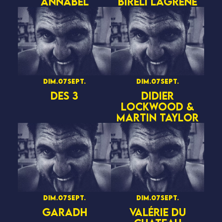
ANNABEL
BIRELI LAGRENE
dim.
07
sept.
dim.
07
sept.
DES 3
DIDIER
LOCKWOOD &
MARTIN TAYLOR
dim.
07
sept.
dim.
07
sept.
GARADH
VALÉRIE DU