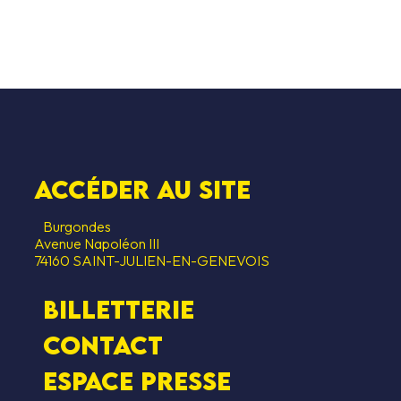
Accéder au SITE
Burgondes
Avenue Napoléon III
74160 SAINT-JULIEN-EN-GENEVOIS
Billetterie
Contact
Espace presse