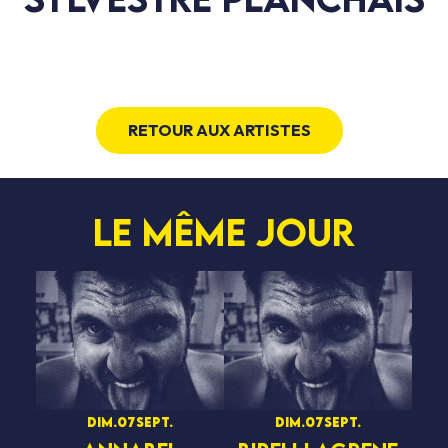
RETOUR AUX ARTISTES
Le même jour
dim.
07
sept.
dim.
07
sept.