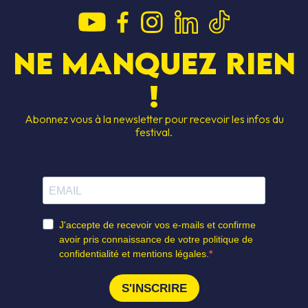
Ne manquez rien
!
Abonnez vous à la newsletter pour recevoir les infos du
festival.
S JAMS
DEVENIR BÉN
SCRIPTION
LES GAGNAN
CESSIBILITÉ
HÉBERGEMEN
S SOUTIENS