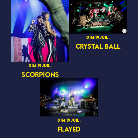
dim.
19
juil.
CRYSTAL BALL
dim.
19
juil.
SCORPIONS
dim.
19
juil.
FLAYED