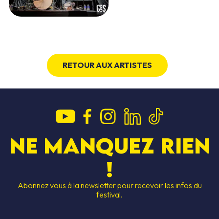
RETOUR AUX ARTISTES
Ne manquez rien
!
Abonnez vous à la newsletter pour recevoir les infos du
festival.