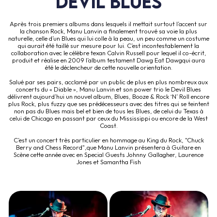
DEVIL BLUES
Après trois premiers albums dans lesquels il mettait surtout l’accent sur
la chanson Rock, Manu Lanvin a finalement trouvé sa voie la plus
naturelle, celle d’un Blues qui lui colle à la peau, un peu comme un costume
qui aurait été taillé sur mesure pour lui. C’est incontestablement la
collaboration avec le célèbre texan Calvin Russell pour lequel il co-écrit,
produit et réalise en 2009 l’album testament Dawg Eat Dawgqui aura
été le déclencheur de cette nouvelle orientation.
Salué par ses pairs, acclamé par un public de plus en plus nombreux aux
concerts du « Diable », Manu Lanvin et son power trio le Devil Blues
délivrent aujourd’hui un nouvel album, Blues, Booze & Rock ‘N’ Roll encore
plus Rock, plus fuzzy que ses prédécesseurs avec des titres qui se teintent
non pas du Blues mais bel et bien de tous les Blues, de celui du Texas à
celui de Chicago en passant par ceux du Mississippi ou encore de la West
Coast.
C’est un concert très particulier en hommage au King du Rock, "Chuck
Berry and Chess Record",que Manu Lanvin présentera à Guitare en
Scène cette année avec en Special Guests Johnny Gallagher, Laurence
Jones et Samantha Fish