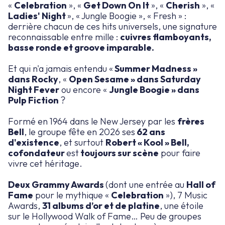
«
Celebration
», «
Get Down On It
», «
Cherish
», «
Ladies' Night
», « Jungle Boogie », « Fresh » :
derrière chacun de ces hits universels, une signature
reconnaissable entre mille :
cuivres flamboyants,
basse ronde et groove imparable.
Et qui n'a jamais entendu «
Summer Madness »
dans Rocky
, «
Open Sesame » dans Saturday
Night Fever
ou encore «
Jungle Boogie » dans
Pulp Fiction
?
Formé en 1964 dans le New Jersey par les
frères
Bell
, le groupe fête en 2026 ses
62 ans
d'existence
, et surtout
Robert « Kool » Bell,
cofondateur
est
toujours sur scène
pour faire
vivre cet héritage.
Deux Grammy Awards
(dont une entrée au
Hall of
Fame
pour le mythique «
Celebration
»), 7 Music
Awards,
31 albums d’or et de platine
, une étoile
sur le Hollywood Walk of Fame… Peu de groupes