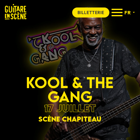
FR
BILLETTERIE
KOOL & THE
GANG
17 JUILLET
SCÈNE CHAPITEAU