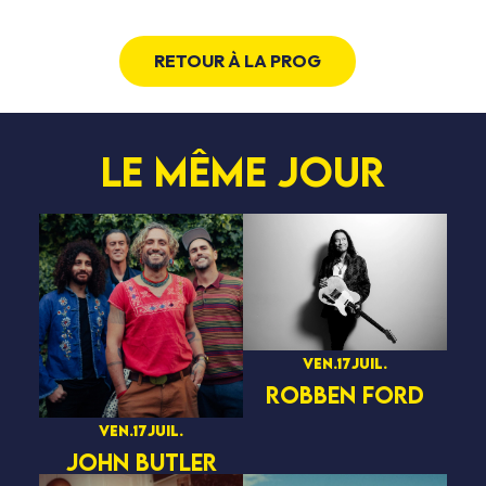
RETOUR À LA PROG
Le même jour
ven.
17
juil.
ROBBEN FORD
ven.
17
juil.
John Butler