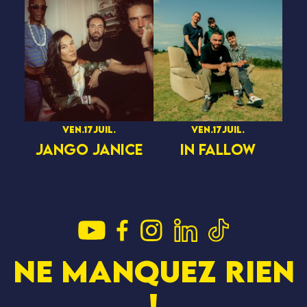
ven.
17
juil.
ven.
17
juil.
JANGO JANICE
IN FALLOW
Ne manquez rien
S JAMS
DEVENIR BÉN
!
SCRIPTION
LES GAGNAN