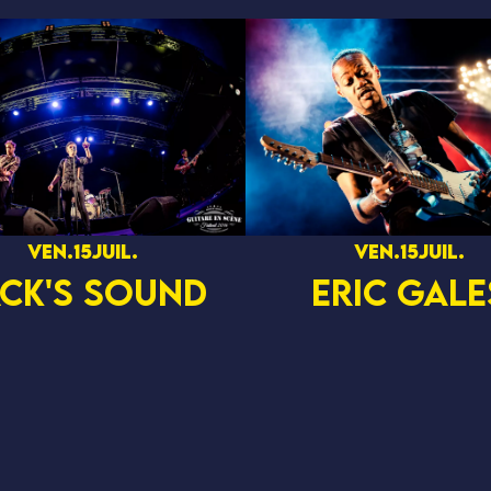
ven.
15
juil.
ven.
15
juil.
CK'S SOUND
ERIC GALE