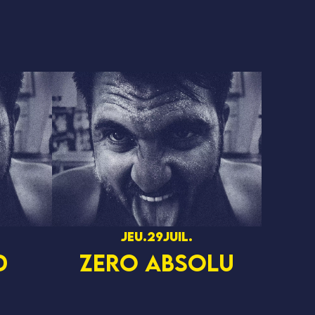
jeu.
29
juil.
D
ZERO ABSOLU