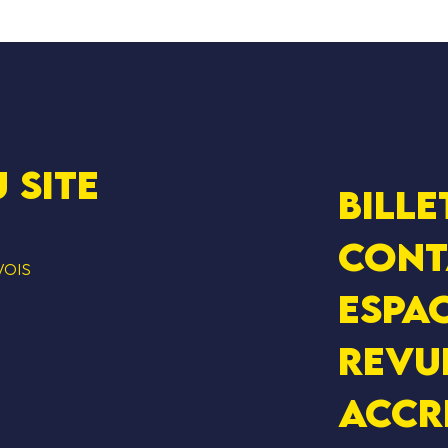
 SITE
Bille
Cont
VOIS
Espac
Revu
Accr