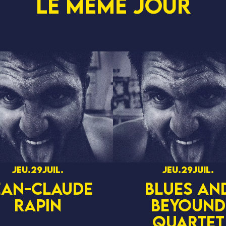
Le même jour
jeu.
29
juil.
jeu.
29
juil.
EAN-CLAUDE
BLUES AN
RAPIN
BEYOUND
QUARTET