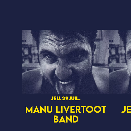
jeu.
29
juil.
MANU LIVERTOOT
J
BAND