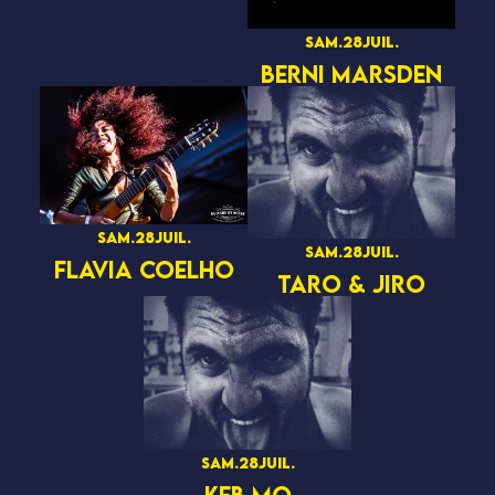
sam.
28
juil.
BERNI MARSDEN
sam.
28
juil.
sam.
28
juil.
FLAVIA COELHO
TARO & JIRO
sam.
28
juil.
KEB MO