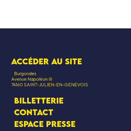
Accéder au SITE
Burgondes
Avenue Napoléon III
74160 SAINT-JULIEN-EN-GENEVOIS
Billetterie
Contact
Espace presse