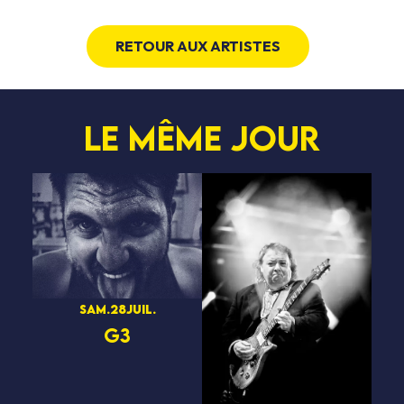
RETOUR AUX ARTISTES
Le même jour
sam.
28
juil.
G3