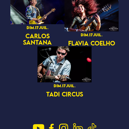
dim.
17
juil.
CARLOS
dim.
17
juil.
SANTANA
FLAVIA COELHO
dim.
17
juil.
TADI CIRCUS