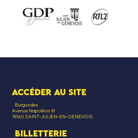
Accéder au SITE
Burgondes
Avenue Napoléon III
74160 SAINT-JULIEN-EN-GENEVOIS
Billetterie