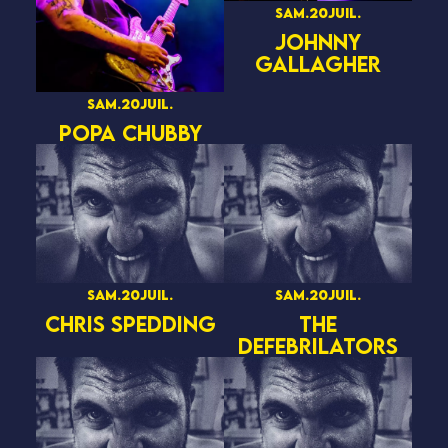
sam.
20
juil.
JOHNNY
GALLAGHER
sam.
20
juil.
POPA CHUBBY
sam.
20
juil.
sam.
20
juil.
CHRIS SPEDDING
THE
DEFEBRILATORS