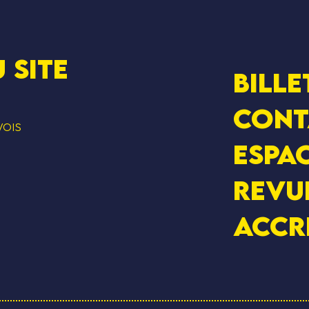
 SITE
Bille
Cont
VOIS
Espac
Revu
Accr