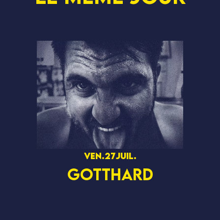
ven.
27
juil.
GOTTHARD