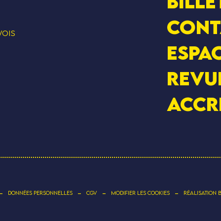
Bille
Cont
VOIS
Espac
Revu
Accr
-
-
-
-
DONNÉES PERSONNELLES
CGV
MODIFIER LES COOKIES
RÉALISATION 