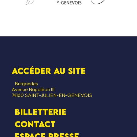
Accéder au SITE
Burgondes
Avenue Napoléon III
74160 SAINT-JULIEN-EN-GENEVOIS
Billetterie
Contact
Espace presse