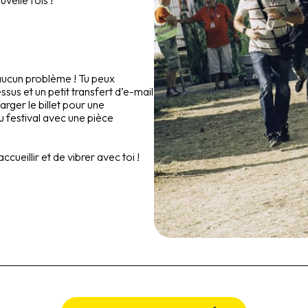
velle fois !
aucun problème ! Tu peux
sus et un petit transfert d’e-mail
harger le billet pour une
 du festival avec une pièce
cueillir et de vibrer avec toi !