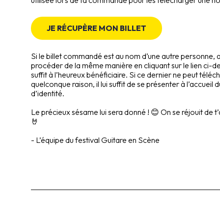
utilisée lors de ta commande pour les télécharger une nou
JE RÉCUPÈRE MON BILLET
Si le billet commandé est au nom d’une autre personne, 
procéder de la même manière en cliquant sur le lien ci-des
suffit à l’heureux bénéficiaire. Si ce dernier ne peut téléc
quelconque raison, il lui suffit de se présenter à l’accueil
d’identité.
Le précieux sésame lui sera donné ! 😊 On se réjouit de t’ac
🤘
- L’équipe du festival Guitare en Scène