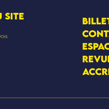
 SITE
Bille
Cont
VOIS
Espac
Revu
Accr