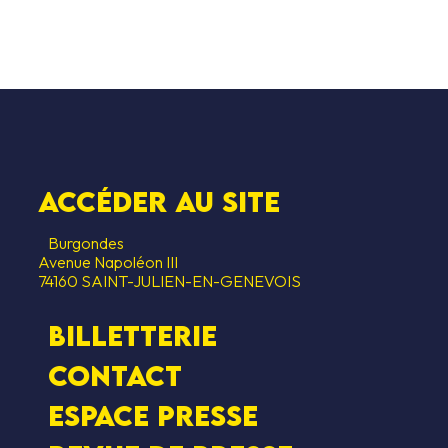
SCRIPTION
LES GAGNAN
CESSIBILITÉ
HÉBERGEMEN
S SOUTIENS
Accéder au SITE
Burgondes
Avenue Napoléon III
74160 SAINT-JULIEN-EN-GENEVOIS
Billetterie
Contact
Espace presse