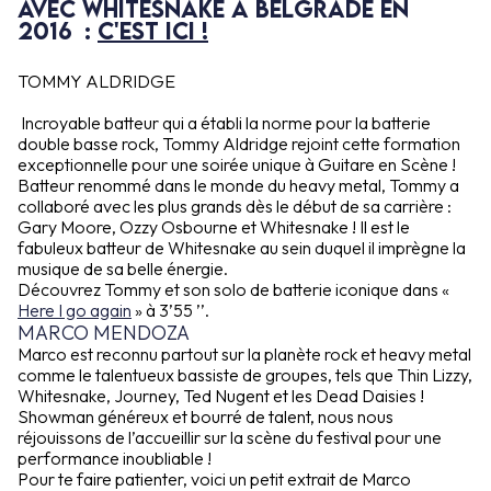
avec Whitesnake à Belgrade en
2016 :
c'est ici !
TOMMY ALDRIDGE
Incroyable batteur qui a établi la norme pour la batterie
double basse rock, Tommy Aldridge rejoint cette formation
exceptionnelle pour une soirée unique à Guitare en Scène !
Batteur renommé dans le monde du heavy metal, Tommy a
collaboré avec les plus grands dès le début de sa carrière :
Gary Moore, Ozzy Osbourne et Whitesnake ! Il est le
fabuleux batteur de Whitesnake au sein duquel il imprègne la
musique de sa belle énergie.
Découvrez Tommy et son solo de batterie iconique dans «
Here I go again
» à 3’55 ’’.
MARCO MENDOZA
Marco est reconnu partout sur la planète rock et heavy metal
comme le talentueux bassiste de groupes, tels que Thin Lizzy,
Whitesnake, Journey, Ted Nugent et les Dead Daisies !
Showman généreux et bourré de talent, nous nous
réjouissons de l’accueillir sur la scène du festival pour une
performance inoubliable !
Pour te faire patienter, voici un petit extrait de Marco